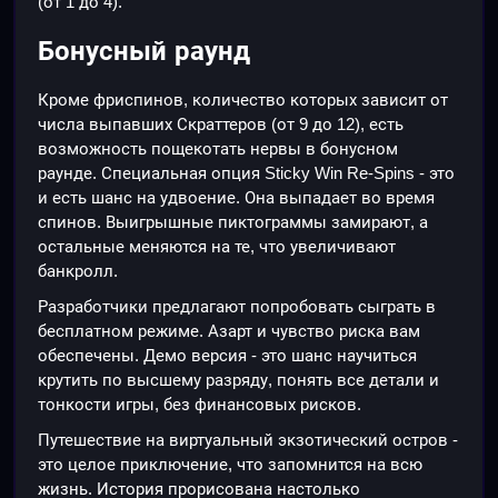
(от 1 до 4).
Бонусный раунд
Кроме фриспинов, количество которых зависит от
числа выпавших Скраттеров (от 9 до 12), есть
возможность пощекотать нервы в бонусном
раунде. Специальная опция Sticky Win Re-Spins - это
и есть шанс на удвоение. Она выпадает во время
спинов. Выигрышные пиктограммы замирают, а
остальные меняются на те, что увеличивают
банкролл.
Разработчики предлагают попробовать сыграть в
бесплатном режиме. Азарт и чувство риска вам
обеспечены. Демо версия - это шанс научиться
крутить по высшему разряду, понять все детали и
тонкости игры, без финансовых рисков.
Путешествие на виртуальный экзотический остров -
это целое приключение, что запомнится на всю
жизнь. История прорисована настолько