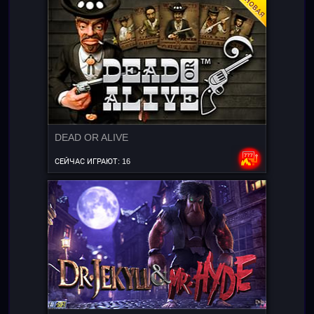
DEAD OR ALIVE
СЕЙЧАС ИГРАЮТ: 16