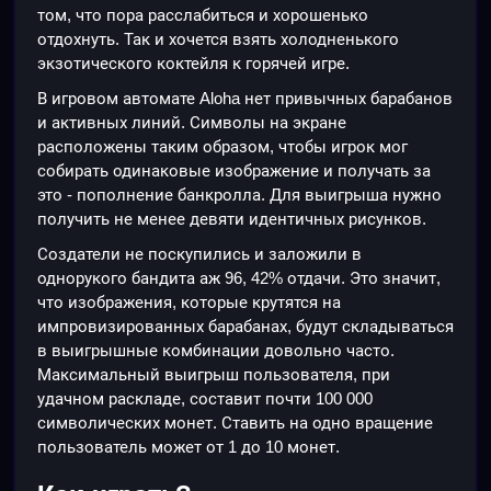
том, что пора расслабиться и хорошенько
отдохнуть. Так и хочется взять холодненького
экзотического коктейля к горячей игре.
В игровом автомате Aloha нет привычных барабанов
и активных линий. Символы на экране
расположены таким образом, чтобы игрок мог
собирать одинаковые изображение и получать за
это - пополнение банкролла. Для выигрыша нужно
получить не менее девяти идентичных рисунков.
Создатели не поскупились и заложили в
однорукого бандита аж 96, 42% отдачи. Это значит,
что изображения, которые крутятся на
импровизированных барабанах, будут складываться
в выигрышные комбинации довольно часто.
Максимальный выигрыш пользователя, при
удачном раскладе, составит почти 100 000
символических монет. Ставить на одно вращение
пользователь может от 1 до 10 монет.