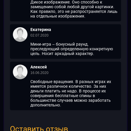
Дикое изображение. Оно способно к
замещению собой любой другой картинки.
Как правило, это не распространяется лишь
на отдельные изображения.
Екатерина
02.07.2020
Мини-игра – бонусный раунд,
преследующий определенную конкретную
цель. Носит аркадный характер.
Алексей
16.06.2020
Свободные вращения. В разных играх их
имеется различное количество. За них
деньги платить не надо. В процессе их
совершения бесплатные спины в
большинстве случаев можно заработать
дополнительно.
Оставить отзыв