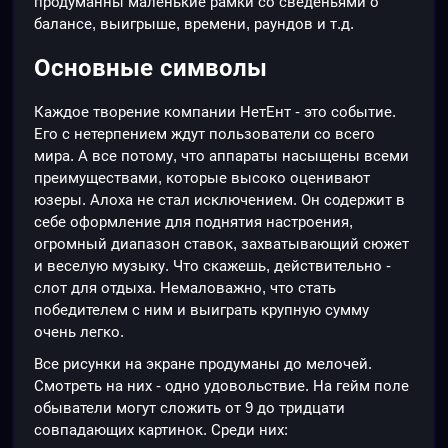
продуманны маленькие рамки со сведеньями о
балансе, выигрыше, времени, раундов и т.д.
Основные символы
Каждое творение компании НетЕнт - это событие.
Его с нетерпением ждут пользователи со всего
мира. А все потому, что аппараты насыщены всеми
преимуществами, которые высоко оценивают
юзеры. Алоха не стал исключением. Он содержит в
себе оформление для поднятия настроения,
огромный диапазон ставок, захватывающий сюжет
и веселую музыку. Что скажешь, действительно -
слот для отдыха. Немаловажно, что стать
победителем с ним и выиграть крупную сумму
очень легко.
Все рисунки на экране продуманы до мелочей.
Смотреть на них - одно удовольствие. На гейм поле
обыватели могут сложить от 9 до тридцати
совпадающих картинок. Среди них: