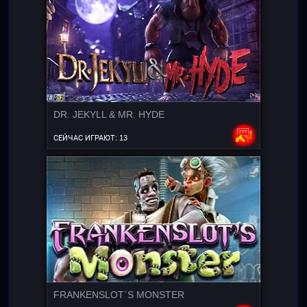
DR. JEKYLL & MR. HYDE
СЕЙЧАС ИГРАЮТ: 13
FRANKENSLOT`S MONSTER