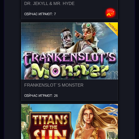
DR. JEKYLL & MR. HYDE
СЕЙЧАС ИГРАЮТ: 7
FRANKENSLOT`S MONSTER
СЕЙЧАС ИГРАЮТ: 26